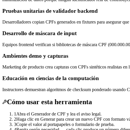
Pruebas unitarias de validador backend
Desarrolladores copian CPFs generados en fixtures para asegurar que v
Desarrollo de máscara de input
Equipos frontend verifican si bibliotecas de máscara CPF (000.000.0
Ambientes demo y capturas
Marketing de producto crea capturas con CPFs sintéticos realistas en l
Educación en ciencias de la computación
Instructores demuestran algoritmos de checksum ponderado usando CP
Cómo usar esta herramienta
1
Abra el Generador de CPF y lea el aviso legal.
2
Haga clic en Generar para crear un nuevo CPF con formato vá
3
Copie el valor al portapapeles o formulario de prueba.
4
Repita según necesidad — cada clic produce un número difere