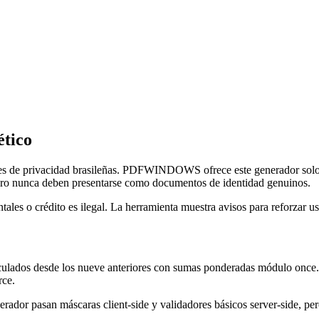
ético
leyes de privacidad brasileñas. PDFWINDOWS ofrece este generador solo
ero nunca deben presentarse como documentos de identidad genuinos.
ales o crédito es ilegal. La herramienta muestra avisos para reforzar u
calculados desde los nueve anteriores con sumas ponderadas módulo on
rce.
ador pasan máscaras client-side y validadores básicos server-side, per