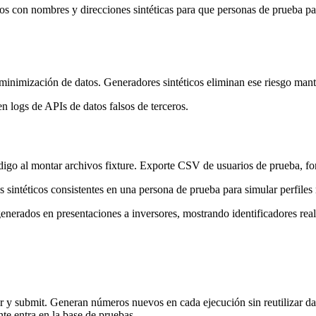
 con nombres y direcciones sintéticas para que personas de prueba par
inimización de datos. Generadores sintéticos eliminan ese riesgo manten
 logs de APIs de datos falsos de terceros.
 al montar archivos fixture. Exporte CSV de usuarios de prueba, fo
sintéticos consistentes en una persona de prueba para simular perfiles r
rados en presentaciones a inversores, mostrando identificadores realis
y submit. Generan números nuevos en cada ejecución sin reutilizar da
te entra en la base de pruebas.