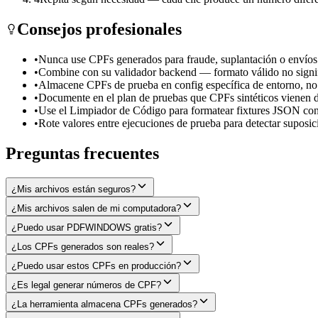
Consejos profesionales
•
Nunca use CPFs generados para fraude, suplantación o envíos
•
Combine con su validador backend — formato válido no signifi
•
Almacene CPFs de prueba en config específica de entorno, no 
•
Documente en el plan de pruebas que CPFs sintéticos vie
•
Use el Limpiador de Código para formatear fixtures JSON c
•
Rote valores entre ejecuciones de prueba para detectar suposi
Preguntas frecuentes
¿Mis archivos están seguros?
¿Mis archivos salen de mi computadora?
¿Puedo usar PDFWINDOWS gratis?
¿Los CPFs generados son reales?
¿Puedo usar estos CPFs en producción?
¿Es legal generar números de CPF?
¿La herramienta almacena CPFs generados?