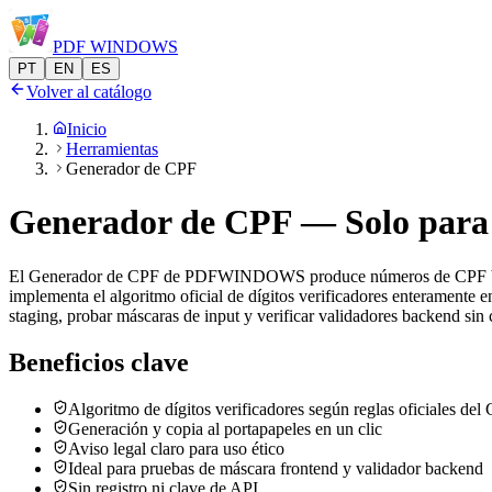
PDF
WINDOWS
PT
EN
ES
Volver al catálogo
Inicio
Herramientas
Generador de CPF
Generador de CPF — Solo para
El Generador de CPF de PDFWINDOWS produce números de CPF brasil
implementa el algoritmo oficial de dígitos verificadores enteramente
staging, probar máscaras de input y verificar validadores backend sin 
Beneficios clave
Algoritmo de dígitos verificadores según reglas oficiales del
Generación y copia al portapapeles en un clic
Aviso legal claro para uso ético
Ideal para pruebas de máscara frontend y validador backend
Sin registro ni clave de API