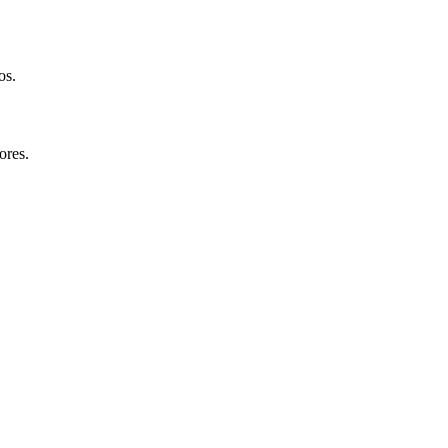
os.
ores.