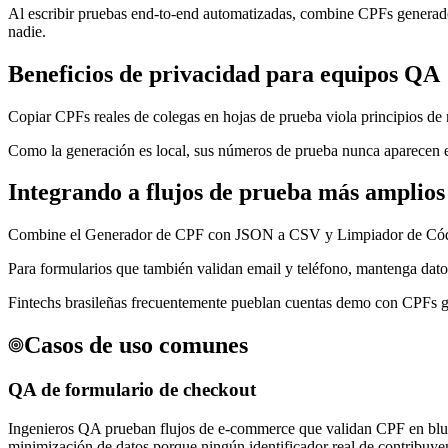
Al escribir pruebas end-to-end automatizadas, combine CPFs generados
nadie.
Beneficios de privacidad para equipos QA
Copiar CPFs reales de colegas en hojas de prueba viola principios de m
Como la generación es local, sus números de prueba nunca aparecen en
Integrando a flujos de prueba más amplios
Combine el Generador de CPF con JSON a CSV y Limpiador de Código
Para formularios que también validan email y teléfono, mantenga datos 
Fintechs brasileñas frecuentemente pueblan cuentas demo con CPFs gene
Casos de uso comunes
QA de formulario de checkout
Ingenieros QA prueban flujos de e-commerce que validan CPF en blur 
minimización de datos porque ningún identificador real de contribuyen