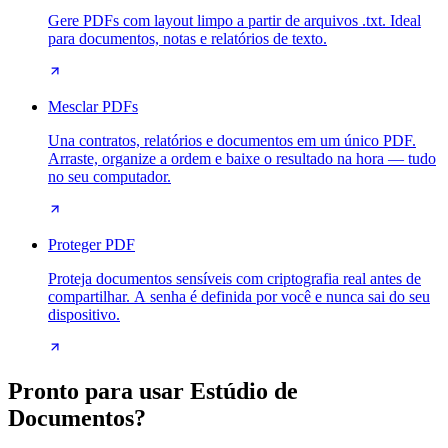
Gere PDFs com layout limpo a partir de arquivos .txt. Ideal
para documentos, notas e relatórios de texto.
Mesclar PDFs
Una contratos, relatórios e documentos em um único PDF.
Arraste, organize a ordem e baixe o resultado na hora — tudo
no seu computador.
Proteger PDF
Proteja documentos sensíveis com criptografia real antes de
compartilhar. A senha é definida por você e nunca sai do seu
dispositivo.
Pronto para usar Estúdio de
Documentos?